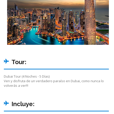
Tour:
Dubai Tour (4 Noches - 5 Días)
Ven y disfruta de un verdadero paraíso en Dubai, como nunca lo
volverás a ver!!!
Incluye: